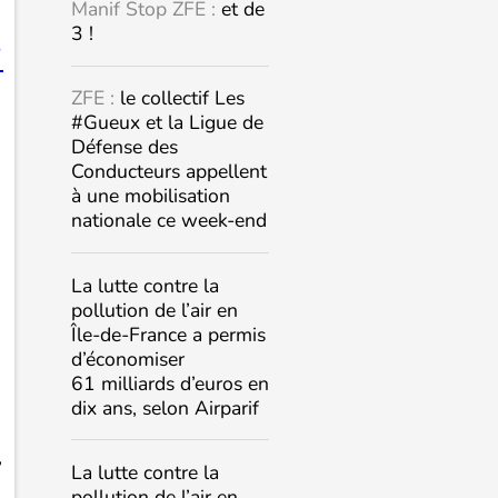
Manif Stop ZFE :
et de
3 !

ZFE :
le collectif Les
#Gueux et la Ligue de
Défense des
Conducteurs appellent
à une mobilisation
nationale ce week-end
La lutte contre la
pollution de l’air en
Île-de-France a permis
d’économiser
61 milliards d’euros en
dix ans, selon Airparif
,
La lutte contre la
pollution de l’air en