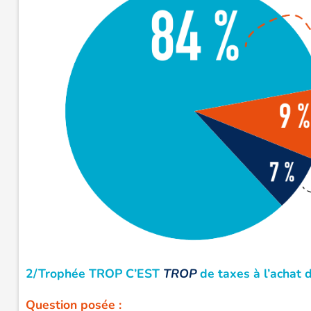
2/Trophée TROP C’EST
TROP
de taxes à l’achat 
Question posée :