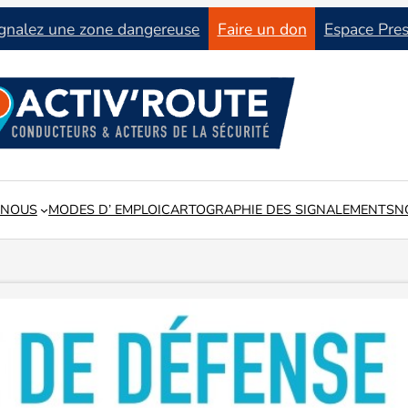
gnalez une zone dangereuse
Faire un don
Espace Pre
 NOUS
MODES D’ EMPLOI
CARTOGRAPHIE DES SIGNALEMENTS
N
tat du réseau routier en lien avec les collectivités locales