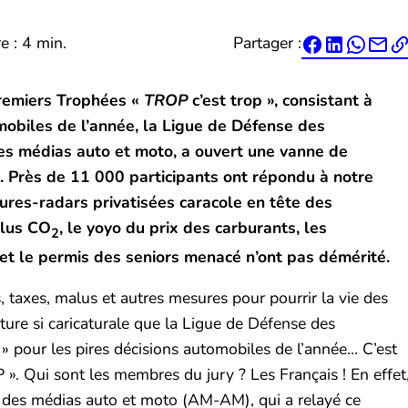
e : 4 min.
Partager :




premiers Trophées «
TROP
c’est trop », consistant à
mobiles de l’année, la Ligue de Défense des
des médias auto et moto, a ouvert une vanne de
. Près de 11 000 participants ont répondu à notre
tures-radars privatisées caracole en tête des
alus CO
, le yoyo du prix des carburants, les
2
s et le permis des seniors menacé n’ont pas démérité.
, taxes, malus et autres mesures pour pourrir la vie des
ure si caricaturale que la Ligue de Défense des
 pour les pires décisions automobiles de l’année… C’est
. Qui sont les membres du jury ? Les Français ! En effet
on des médias auto et moto (AM-AM), qui a relayé ce