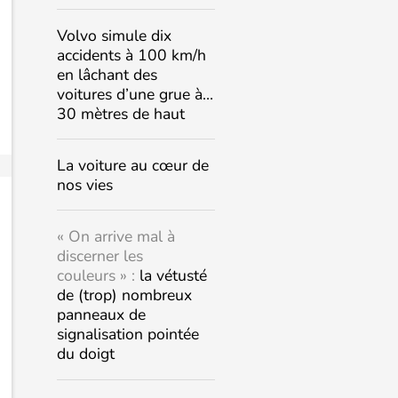
Volvo simule dix
accidents à 100 km/h
en lâchant des
voitures d’une grue à…
30 mètres de haut
La voiture au cœur de
nos vies
« On arrive mal à
discerner les
couleurs » :
la vétusté
de (trop) nombreux
panneaux de
signalisation pointée
du doigt