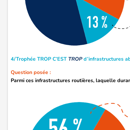
4/Trophée TROP C’EST
TROP
d’infrastructures a
Question posée :
Parmi
ces infrastructures routières, laquelle dura