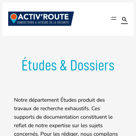
Aller
au

contenu
Activ'Route
Le seul site communautaire dédié à l'amélioration de l'é
Études & Dossiers
Notre département Études produit des
travaux de recherche exhaustifs. Ces
supports de documentation constituent le
reflet de notre expertise sur les sujets
concernés. Pour les rédiger, nous compilons