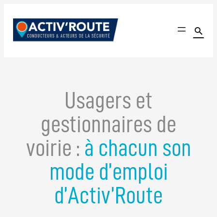
Aller
au

contenu
Activ'Route
Le seul site communautaire dédié à l'amélioration de l'é
Usagers et
gestionnaires de
voirie :
à chacun son
mode d’emploi
d’Activ’Route