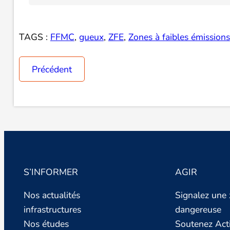
TAGS :
FFMC
, 
gueux
, 
ZFE
, 
Zones à faibles émissions
Précédent
S’INFORMER
AGIR
Nos actualités
Signalez une
infrastructures
dangereuse
Nos études
Soutenez Act