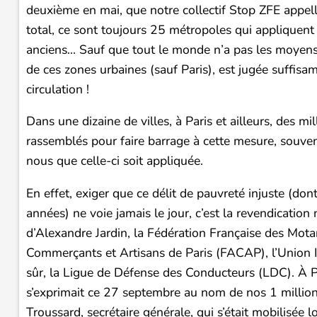
deuxième en mai, que notre collectif Stop ZFE appell
total, ce sont toujours 25 métropoles qui appliquent c
anciens… Sauf que tout le monde n’a pas les moyens de
de ces zones urbaines (sauf Paris), est jugée suffisa
circulation !
Dans une dizaine de villes, à Paris et ailleurs, des m
rassemblés pour faire barrage à cette mesure, souve
nous que celle-ci soit appliquée.
En effet, exiger que ce délit de pauvreté injuste (don
années) ne voie jamais le jour, c’est la revendication
d’Alexandre Jardin, la Fédération Française des Mota
Commerçants et Artisans de Paris (FACAP), l’Union In
sûr, la Ligue de Défense des Conducteurs (LDC). À Pa
s’exprimait ce 27 septembre au nom de nos 1 million
Troussard, secrétaire générale, qui s’était mobilisé