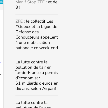
Manif Stop ZFE :
et de
3 !
ZFE :
le collectif Les
#Gueux et la Ligue de
Défense des
Conducteurs appellent
à une mobilisation
nationale ce week-end

La lutte contre la
pollution de l’air en
Île-de-France a permis
.
d’économiser
61 milliards d’euros en
dix ans, selon Airparif
La lutte contre la
pollution de l’air en