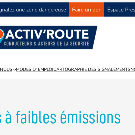
gnalez une zone dangereuse
Faire un don
Espace Pre
 NOUS
MODES D’ EMPLOI
CARTOGRAPHIE DES SIGNALEMENTS
N
tat du réseau routier en lien avec les collectivités locales
 à faibles émissions