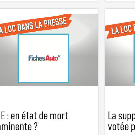
E :
en état de mort
La sup
mminente ?
votée p