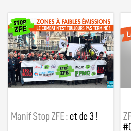
Manif Stop ZFE :
et de 3 !
ZF
#G