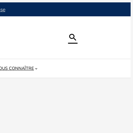
sse

OUS CONNAÎTRE