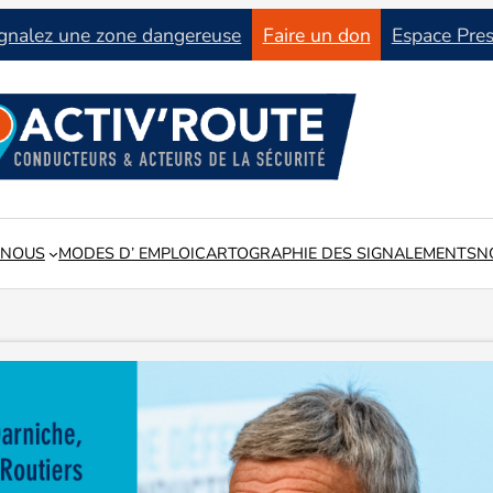
gnalez une zone dangereuse
Faire un don
Espace Pre
 NOUS
MODES D’ EMPLOI
CARTOGRAPHIE DES SIGNALEMENTS
N
tat du réseau routier en lien avec les collectivités locales