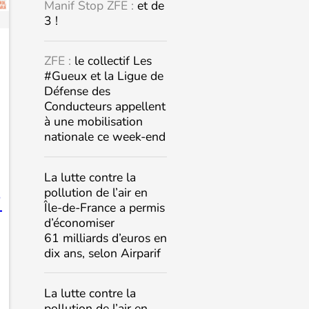
Manif Stop ZFE :
et de
3 !
ZFE :
le collectif Les
#Gueux et la Ligue de
Défense des
Conducteurs appellent
à une mobilisation
nationale ce week-end
La lutte contre la
pollution de l’air en

Île-de-France a permis
d’économiser
61 milliards d’euros en
dix ans, selon Airparif
La lutte contre la
pollution de l’air en