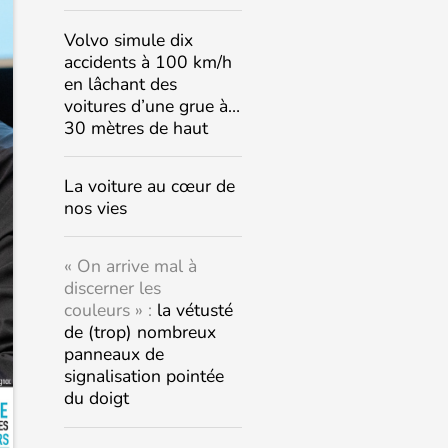
Volvo simule dix
accidents à 100 km/h
en lâchant des
voitures d’une grue à…
30 mètres de haut
La voiture au cœur de
nos vies
« On arrive mal à
discerner les
couleurs » :
la vétusté
de (trop) nombreux
panneaux de
signalisation pointée
du doigt