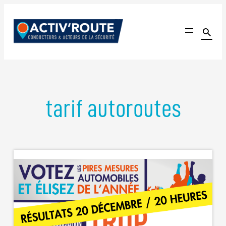
Aller
au

contenu
Activ'Route
Le seul site communautaire dédié à l'amélioration de l'é
tarif autoroutes