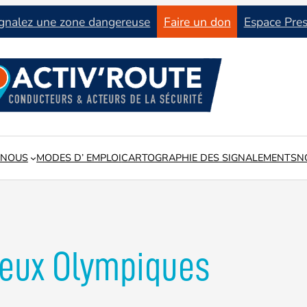
gnalez une zone dangereuse
Faire un don
Espace Pre
 NOUS
MODES D’ EMPLOI
CARTOGRAPHIE DES SIGNALEMENTS
N
tat du réseau routier en lien avec les collectivités locales
Jeux Olympiques