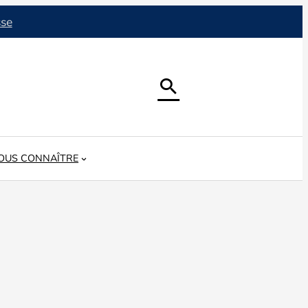
sse

OUS CONNAÎTRE