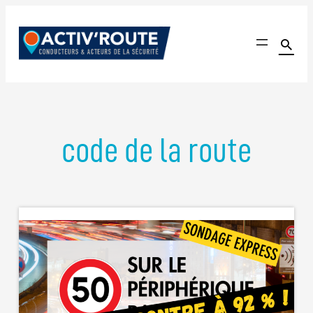
Aller
au

contenu
Activ'Route
Le seul site communautaire dédié à l'amélioration de l'é
code de la route