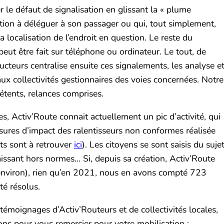
 le défaut de signalisation en glissant la « plume
ation à déléguer à son passager ou qui, tout simplement,
a localisation de l’endroit en question. Le reste du
eut être fait sur téléphone ou ordinateur. Le tout, de
cteurs centralise ensuite ces signalements, les analyse e
aux collectivités gestionnaires des voies concernées. Notre
étents, relances comprises.
 Activ’Route connait actuellement un pic d’activité, qui
esures d’impact des ralentisseurs non conformes réalisée
ts sont à retrouver
ici
). Les citoyens se sont saisis du suje
issant hors normes… Si, depuis sa création, Activ’Route
environ), rien qu’en 2021, nous en avons compté 723
té résolus.
témoignages d’Activ’Routeurs et de collectivités locales,
itons pour vous remercier pour votre mobilisation :