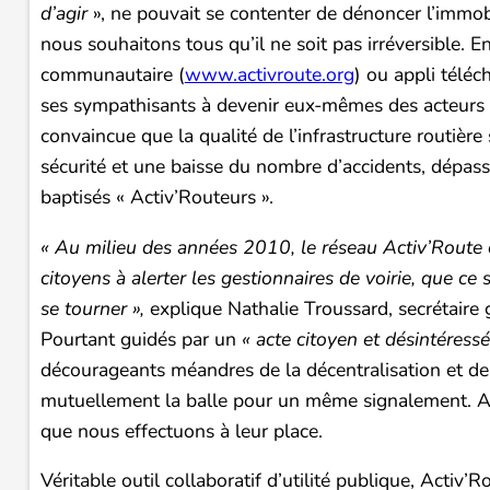
d’agir
», ne pouvait se contenter de dénoncer l’immo
nous souhaitons tous qu’il ne soit pas irréversible. E
communautaire (
www.activroute.org
) ou appli téléc
ses sympathisants à devenir eux-mêmes des acteurs 
convaincue que la qualité de l’infrastructure routièr
sécurité et une baisse du nombre d’accidents, dépas
baptisés « Activ’Routeurs ».
« Au milieu des années 2010, le réseau Activ’Route es
citoyens à alerter les gestionnaires de voirie, que c
se tourner »,
explique Nathalie Troussard, secrétaire
Pourtant guidés par un
« acte citoyen et désintéressé
décourageants méandres de la décentralisation et de l
mutuellement la balle pour un même signalement. Act
que nous effectuons à leur place.
Véritable outil collaboratif d’utilité publique, Activ’Ro