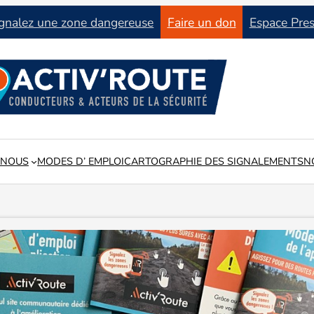
gnalez une zone dangereuse
Faire un don
Espace Pre
 NOUS
MODES D’ EMPLOI
CARTOGRAPHIE DES SIGNALEMENTS
N
tat du réseau routier en lien avec les collectivités locales