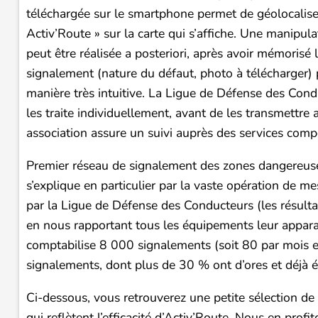
téléchargée sur le smartphone permet de géolocaliser
Activ’Route » sur la carte qui s’affiche. Une manipul
peut être réalisée a posteriori, après avoir mémorisé l
signalement (nature du défaut, photo à télécharger) p
manière très intuitive. La Ligue de Défense des Condu
les traite individuellement, avant de les transmettre 
association assure un suivi auprès des services comp
Premier réseau de signalement des zones dangereuses,
s’explique en particulier par la vaste opération de m
par la Ligue de Défense des Conducteurs (les résulta
en nous rapportant tous les équipements leur appara
comptabilise 8 000 signalements (soit 80 par mois 
signalements, dont plus de 30 % ont d’ores et déjà é
Ci-dessous, vous retrouverez une petite sélection de 
qui reflètent l’efficacité d’Activ’Route. Nous en prof