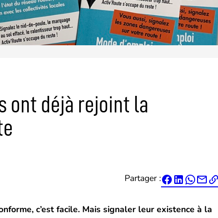
 ont déjà rejoint la
te
Partager :




forme, c’est facile. Mais signaler leur existence à la