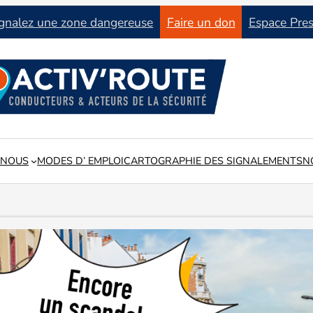
gnalez une zone dangereuse
Faire un don
Espace Pre
 NOUS
MODES D’ EMPLOI
CARTOGRAPHIE DES SIGNALEMENTS
N
tat du réseau routier en lien avec les collectivités locales