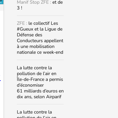
Manif Stop ZFE :
et de
3 !
ZFE :
le collectif Les
#Gueux et la Ligue de
Défense des
Conducteurs appellent
à une mobilisation
nationale ce week-end
La lutte contre la
pollution de l’air en

Île-de-France a permis
d’économiser
61 milliards d’euros en
dix ans, selon Airparif
La lutte contre la
pollution de l’air en