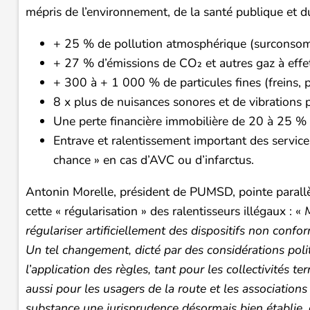
mépris de l’environnement, de la santé publique et du
+ 25 % de pollution atmosphérique (surconsom
+ 27 % d’émissions de CO₂ et autres gaz à effet
+ 300 à + 1 000 % de particules fines (freins, p
8 x plus de nuisances sonores et de vibrations po
Une perte financière immobilière de 20 à 25 % d
Entrave et ralentissement important des servic
chance » en cas d’AVC ou d’infarctus.
Antonin Morelle, président de PUMSD, pointe parallèle
cette « régularisation » des ralentisseurs illégaux : «
M
régulariser artificiellement des dispositifs non confor
Un tel changement, dicté par des considérations polit
l’application des règles, tant pour les collectivités te
aussi pour les usagers de la route et les associations
substance une jurisprudence désormais bien établie, 