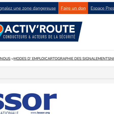
gnalez une zone dangereuse
Faire un don
Espace Pre
 NOUS
MODES D’ EMPLOI
CARTOGRAPHIE DES SIGNALEMENTS
N
tat du réseau routier en lien avec les collectivités locales