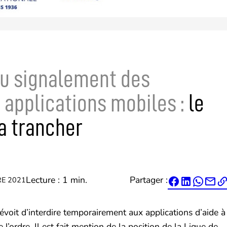
du signalement des
s applications mobiles :
le
a trancher
Lecture : 1 min.
Partager :
E 2021




révoit d’interdire temporairement aux applications d’aide à
l’ordre. Il est fait mention de la position de la Ligue de