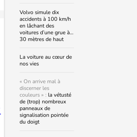
Volvo simule dix
accidents à 100 km/h
en lâchant des
voitures d’une grue à…
30 mètres de haut
La voiture au cœur de
nos vies
« On arrive mal à
discerner les
couleurs » :
la vétusté
de (trop) nombreux
panneaux de

signalisation pointée
du doigt