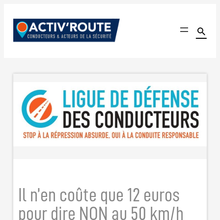
Aller
au

contenu
Activ'Route
Le seul site communautaire dédié à l'amélioration de l'é
Il n’en coûte que 12 euros
pour dire NON au 50 km/h