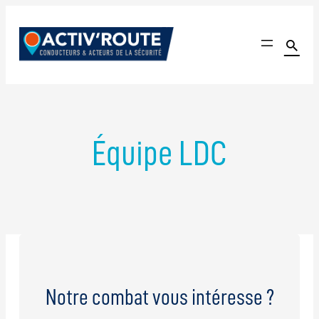
Aller
au

contenu
Activ'Route
Le seul site communautaire dédié à l'amélioration de l'é
Équipe LDC
Notre combat vous intéresse ?