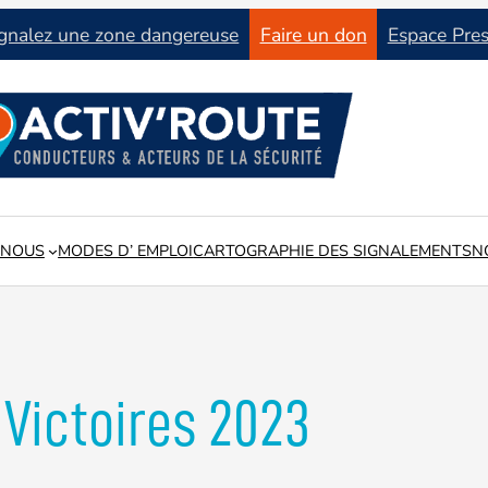
gnalez une zone dangereuse
Faire un don
Espace Pre
 NOUS
MODES D’ EMPLOI
CARTOGRAPHIE DES SIGNALEMENTS
N
tat du réseau routier en lien avec les collectivités locales
Victoires 2023