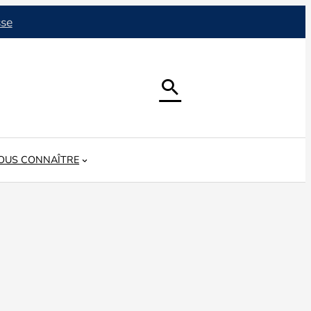
sse

OUS CONNAÎTRE