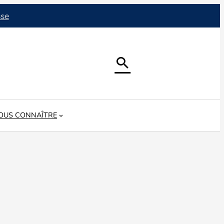
sse

OUS CONNAÎTRE