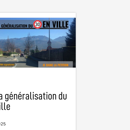
a généralisation du
ille
025