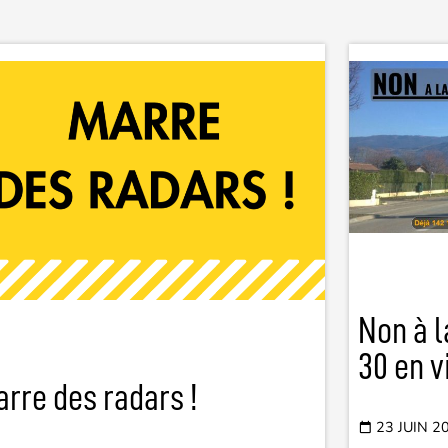
Non à l
30 en v
rre des radars !
23 JUIN 2