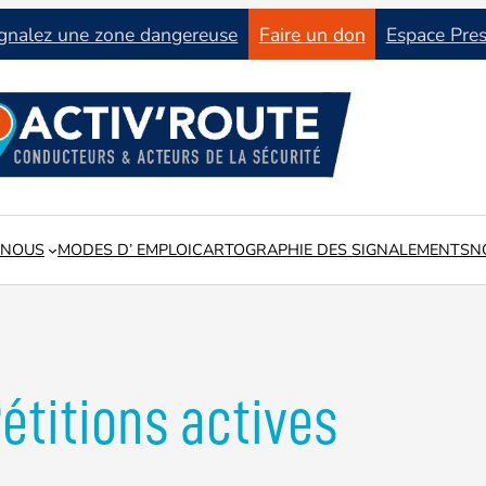
gnalez une zone dangereuse
Faire un don
Espace Pre
 NOUS
MODES D’ EMPLOI
CARTOGRAPHIE DES SIGNALEMENTS
N
tat du réseau routier en lien avec les collectivités locales
étitions actives